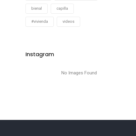
bienal
capilla
#vivienda
videos
Instagram
No Images Found