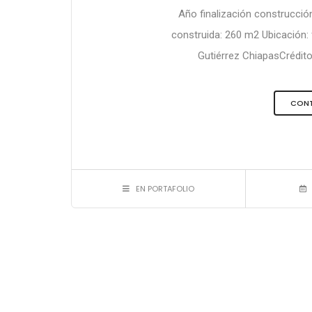
Año finalización construcció
construida: 260 m2 Ubicación:
Gutiérrez ChiapasCréditos
CONT
EN PORTAFOLIO