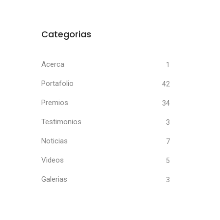
Categorias
Acerca
1
Portafolio
42
Premios
34
Testimonios
3
Noticias
7
Videos
5
Galerias
3