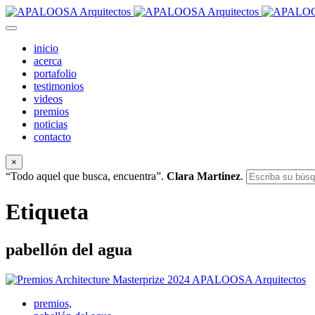
inicio
acerca
portafolio
testimonios
videos
premios
noticias
contacto
×
“Todo aquel que busca, encuentra”.
Clara Martinez
.
Etiqueta
pabellón del agua
premios,