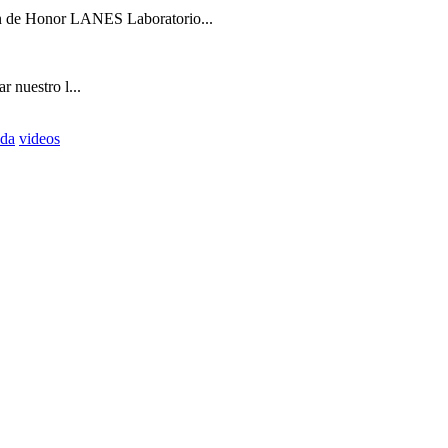
 de Honor LANES Laboratorio...
r nuestro l...
nda
videos