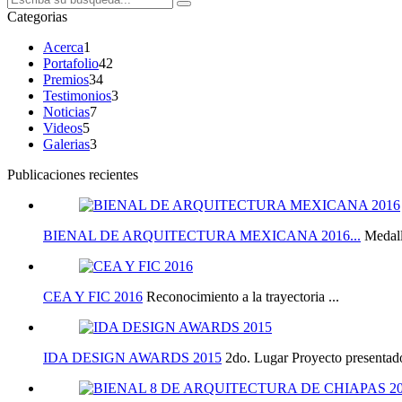
Categorias
Acerca
1
Portafolio
42
Premios
34
Testimonios
3
Noticias
7
Videos
5
Galerias
3
Publicaciones recientes
BIENAL DE ARQUITECTURA MEXICANA 2016...
Medall
CEA Y FIC 2016
Reconocimiento a la trayectoria ...
IDA DESIGN AWARDS 2015
2do. Lugar Proyecto presentado