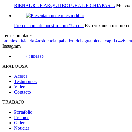
BIENAL 8 DE ARQUITECTURA DE CHIAPAS ...
Mención
Presentación de nuestro libro "Una ...
Esta vez nos tocó presenta
Temas polulares
premios
vivienda
#residencial
pabellón del agua
bienal
capilla
#vivie
Instagram
{{likes}}
APALOOSA
Acerca
Testimonios
Video
Contacto
TRABAJO
Portafolio
Premios
Galeria
Noticias