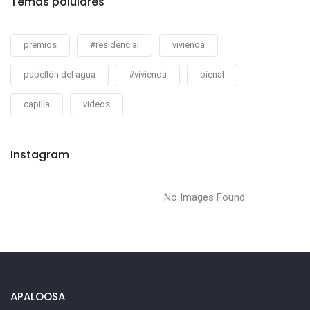
Temas polulares
premios
#residencial
vivienda
pabellón del agua
#vivienda
bienal
capilla
videos
Instagram
No Images Found
APALOOSA