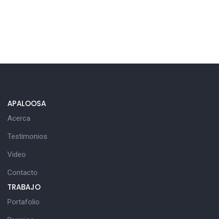
APALOOSA
Acerca
Testimonios
Video
Contacto
TRABAJO
Portafolio