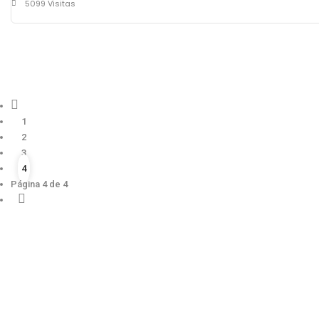
5099 Visitas
1
2
3
4
Página 4 de 4