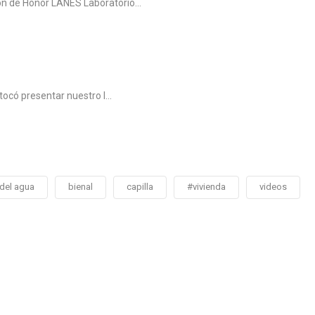
n de Honor LANES Laboratorio...
tocó presentar nuestro l...
 del agua
bienal
capilla
#vivienda
videos