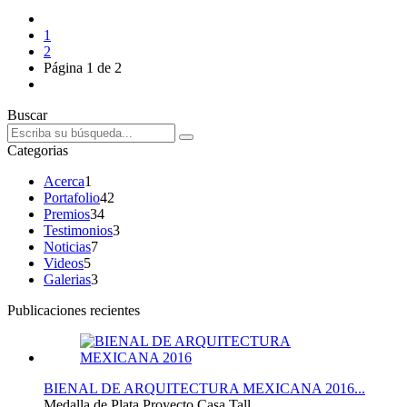
1
2
Página 1 de 2
Buscar
Categorias
Acerca
1
Portafolio
42
Premios
34
Testimonios
3
Noticias
7
Videos
5
Galerias
3
Publicaciones recientes
BIENAL DE ARQUITECTURA MEXICANA 2016...
Medalla de Plata Proyecto Casa Tall...