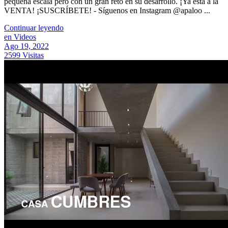
pequeña escala pero con un gran reto en su desarrollo. ¡Ya esta a la
VENTA! ¡SUSCRÍBETE! - Síguenos en Instagram @apaloo ...
Continuar leyendo
en Videos
Ago 19, 2022
2599 Visitas